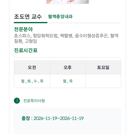
조도연 교수
혈액종양내과
전문분야
호스피스, 항암화학요법, 백혈병, 골수이형성증후군, 혈액
질환, 고형암
진료시간표
해당 교수의 진료 요일 표입니다.
오전
오후
토요일
월 , 화 , 수 , 목
월 , 목
진료특이사항
출장
:
2026-11-19~2026-11-19