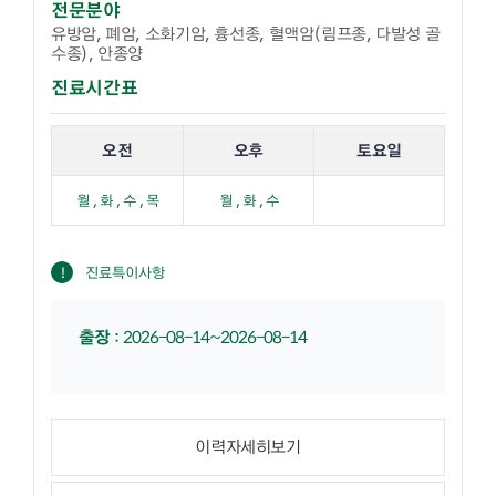
전문분야
유방암, 폐암, 소화기암, 흉선종, 혈액암(림프종, 다발성 골
수종), 안종양
진료시간표
해당 교수의 진료 요일 표입니다.
오전
오후
토요일
월 , 화 , 수 , 목
월 , 화 , 수
진료특이사항
출장
:
2026-08-14~2026-08-14
이력자세히보기