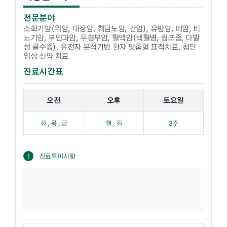
전문분야
소화기암(위암, 대장암, 췌담도암, 간암), 유방암, 폐암, 비
뇨기암, 부인과암, 두경부암, 혈액암(백혈병, 림프종, 다발
성 골수종), 유전자 분석기반 환자 맞춤형 표적치료, 첨단
임상 신약 치료
진료시간표
해당 교수의 진료 요일 표입니다.
오전
오후
토요일
화 , 목 , 금
월 , 화
3주
진료특이사항