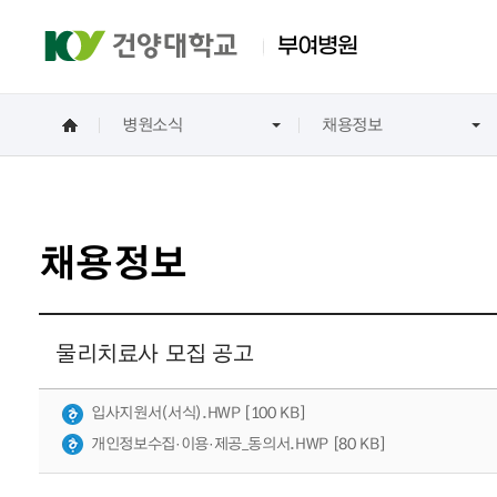
부여병원
병원소식
채용정보
진료안내
건강검진
병원소식
병원소개
진료과
건강검진
공지사항
병원소개
가정의학과
내과
채용정보
정형외과
산부인과
소아청소년과
물리치료사 모집 공고
영상의학과
진단검사의학과
입사지원서(서식).HWP [100 KB]
개인정보수집·이용·제공_동의서.HWP [80 KB]