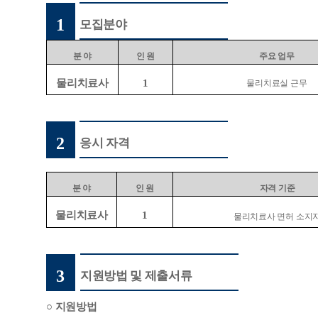
1
모집분야
분 야
인 원
주요 업무
물리치료사
1
물리치료실 근무
2
응시 자격
분 야
인 원
자격 기준
물리치료사
1
물리치료사 면허 소지
3
지원방법 및 제출서류
○
지원방법