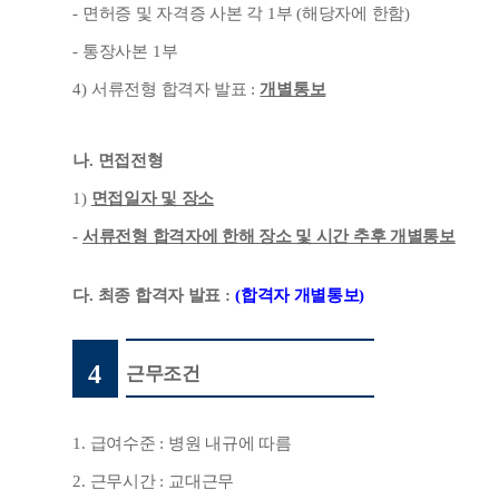
-
면허증 및 자격증 사본 각
1
부
(
해당자에 한함
)
-
통장사본
1
부
4)
서류전형 합격자 발표
:
개별통보
나
.
면접전형
1)
면접일자 및 장소
-
서류전형 합격자에 한해 장소 및 시간 추후 개별통보
다
.
최종 합격자 발표
:
(
합격자 개별통보
)
4
근무조건
1.
급여수준
:
병원 내규에 따름
2.
근무시간
:
교대근무