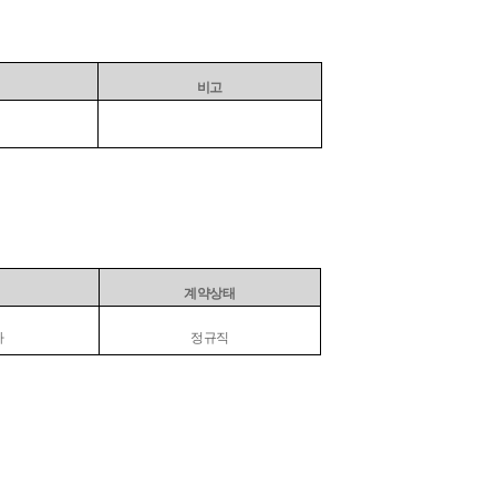
비고
계약상태
자
정규직