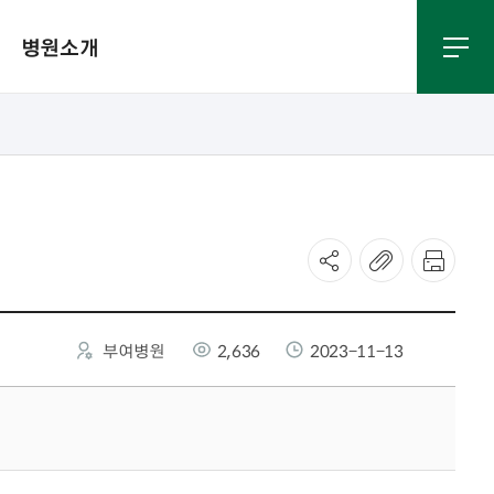
병원소개
식 다운
응급실진료
입찰공고
찾아오시는길
부여병원
2,636
2023-11-13