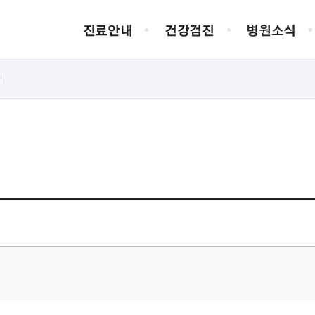
진료안내
건강검진
병원소식
외래진료
채용정보
병원장 인사말
입/퇴원
입사지원서 양
병원연혁
증명서발급