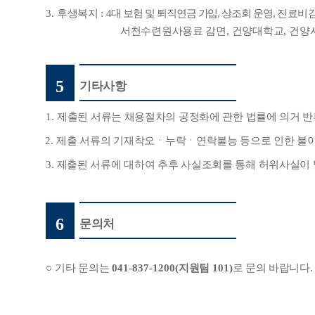
3.
후생복지
:
4
대 보험 및 퇴직연금 가입
,
상조회 운영
,
진료비
서천수련원사용료 감면
,
건양대학교
,
건양
5
기타사항
1.
제출된 서류는 채용절차의 공정화에 관한 법률에 의거 반
2.
제출 서류의 기재착오ㆍ누락ㆍ연락불능 등으로 인한 불이
3.
제출된 서류에 대하여 추후 사실조회를 통해 허위사실이 
6
문의처
○
기타 문의는
041-837-1200(
지원팀 1
01)
로 문의 바랍니다
.