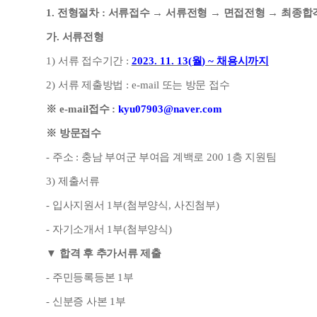
1.
전형절차
:
서류접수
→
서류전형
→
면접전형
→
최종합
가
.
서류전형
1)
서류 접수기간
:
2023. 11. 13(
월
) ~
채용시까지
2)
서류 제출방법
: e-mail
또는 방문 접수
※
e-mail
접수
:
kyu07903@naver.com
※
방문접수
-
주소
:
충남 부여군 부여읍 계백로
200 1
층 지원팀
3)
제출서류
-
입사지원서
1
부
(
첨부양식
,
사진첨부
)
-
자기소개서
1
부
(
첨부양식
)
▼
합격 후 추가서류 제출
-
주민등록등본
1
부
-
신분증 사본
1
부