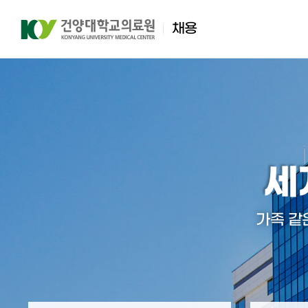
채용
마이페이지
채용공고
채용안내
공지사항
전체
비전/미션
공지사항
지원현황
간호직
세
가족 같