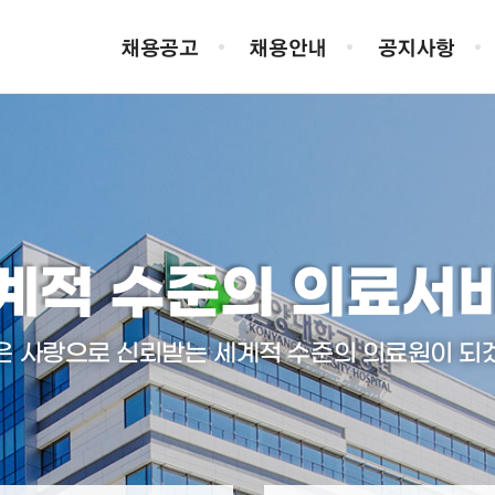
채용공고
채용안내
공지사항
긴급공고
복지제도
상시모집
자주묻는질문(F
의료기사직
의료지원직
계적 수준의 의료서
은 사랑으로 신뢰받는 세계적 수준의
의료원이 되