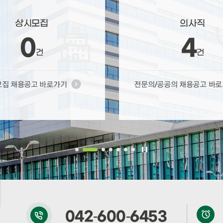
상시모집
의사직
0
4
건
건
집 채용공고 바로가기
전문의/공공의 채용공고 바
042-600-6453