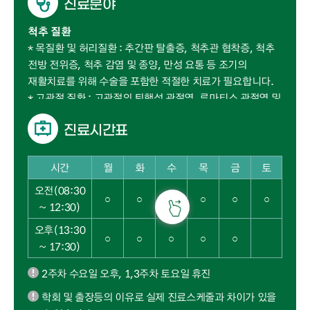
진료분야
척추 질환
* 목질환 및 허리질환 : 추간판 탈출증, 척추관 협착증, 척추
전방 전위증, 척추 감염 및 종양, 만성 요통 등 조기의
재활치료를 위해 수술을 포함한 적절한 치료가 필요합니다.
* 고관절 질환 : 고관절의 퇴행성 관절염, 류마티스 관절염 및
외상 후 발생한 관절염에 대한 진단 및 치료를 시행합니다.
진료시간표
* 외상학 및 사지골절 : 외상 후 발생하는 일반 골절에 대해
진단 및 치료를 합니다.
진료시간표 - 시간(오전, 오후), 월, 화, 수, 목, 금, 토 정보제공
시간
월
화
수
목
금
토
골다공증
오전(08:30
골량의 감소와 함께 뼈의 미세구조의 변화에 의하여 적은
○
○
○
○
○
○
~ 12:30)
충격에도 쉽게 골절이 발생되는 질환입니다. 이러한
골다공증은 여성의 경우 50대에서는 5~10%, 60대에서는
오후(13:30
○
○
○
○
○
25~30%, 70대에서는 65~75% 정도이며 80대의
~ 17:30)
경우에는 거의 대부분에서 발생됩니다.
2주차 수요일 오후, 1,3주차 토요일 휴진
학회 및 출장등의 이유로 실제 진료스케줄과 차이가 있을