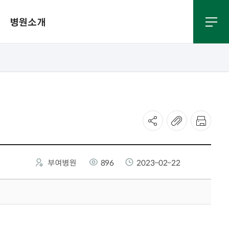
병원소개
식 다운
응급실진료
입찰공고
찾아오시는길
부여병원
896
2023-02-22