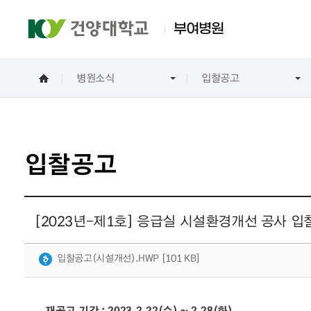
부여병원
병원소식
입찰공고
진료안내
건강검진
병원소식
병원소개
진료과
건강검진
공지사항
병원소개
가정의학과
내과
입찰공고
정형외과
산부인과
소아청소년과
[2023년-제1호] 응급실 시설환경개선 공사 
영상의학과
진단검사의학과
입찰공고(시설개선).HWP [101 KB]
재공고 기간 : 2023.2.22(수) ~ 2.28(화)