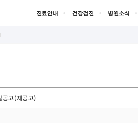
진료안내
건강검진
병원소식
외래진료
채용정보
병원장 인사말
입/퇴원
입사지원서 양
병원연혁
증명서발급
입찰공고(재공고)