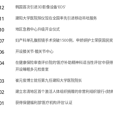
12
韩国首次引进3D影像设备‘EOS’
11
建阳大学医院殡仪馆在全国率先引进移动吊唁服务
10
地区急救中心升级开业仪式
07
妇产科单孔腹腔镜手术突破1500例，申娇妍护士荣获国民
06
开设膝关节·髋关节中心
04
在健康保险审查评价院的‘医疗补助精神科适当性评估’中获
开设睡眠多元检查室
03
崔元俊博士就任第九任建阳大学医院院长
02
建立忠清地区首个激活人体组织捐赠的非营利组织银行-(财
01
获得保健福利部‘医疗机构评估’认证