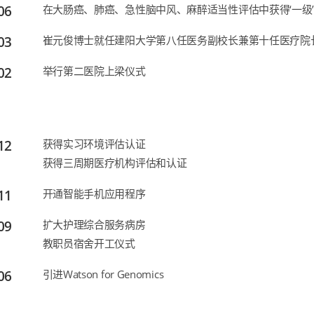
06
在大肠癌、肺癌、急性脑中风、麻醉适当性评估中获得‘一级
03
崔元俊博士就任建阳大学第八任医务副校长兼第十任医疗院
02
举行第二医院上梁仪式
12
获得实习环境评估认证
获得三周期医疗机构评估和认证
11
开通智能手机应用程序
09
扩大护理综合服务病房
教职员宿舍开工仪式
06
引进Watson for Genomics