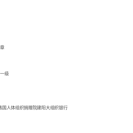
奖章
得一级
)韩国人体组织捐赠院建阳大组织银行