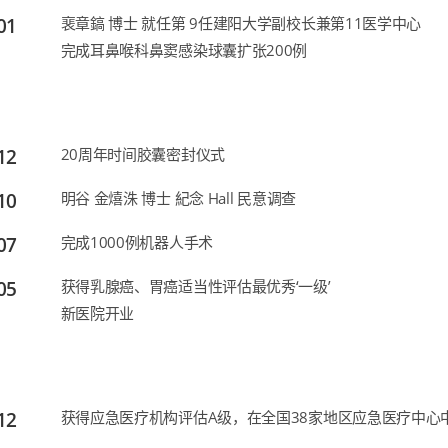
01
裵章鎬 博士 就任第 9任建阳大学副校长兼第11医学中心
完成耳鼻喉科鼻窦感染球囊扩张200例
12
20周年时间胶囊密封仪式
10
明谷 金熺洙 博士 紀念 Hall 民意调查
07
完成1000例机器人手术
05
获得乳腺癌、胃癌适当性评估最优秀‘一级’
新医院开业
12
获得应急医疗机构评估A级，在全国38家地区应急医疗中心