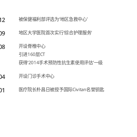
12
被保健福利部评选为‘地区急救中心’
09
地区大学医院首次实行‘综合护理服务’
08
开设脊椎中心
引进160层CT
获得‘2014手术预防性抗生素使用评估’一级
04
开设门诊手术中心
01
医疗院长朴昌日被授予国际Civitan名誉钥匙