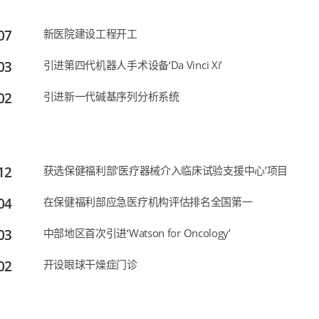
07
新医院建设工程开工
03
引进第四代机器人手术设备‘Da Vinci Xi’
02
引进新一代碱基序列分析系统
12
获选保健福利部‘医疗器械介入临床试验支援中心’项目
04
在保健福利部应急医疗机构评估排名全国第一
03
中部地区首次引进‘Watson for Oncology’
02
开设眼球干燥症门诊