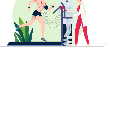
영양팀
의무기록팀
중앙공급실
진료협력