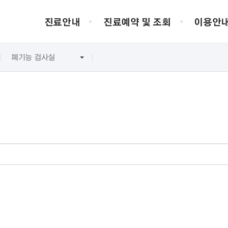
진료안내
진료예약 및 조회
이용안
폐기능 검사실
질환/클리닉
증명서 발급
찾아오시는 길
병원소개
의료진 소개
전화번호 안내
서비스 헌장
제증명 발급
대전 인근 지역
의료원장 인사말
환자권리장전
주차안내
의무기록사본 발급
대전 시내
건양대학교병원 소개
병원윤리강령
진단서 발급
타 지역에서
병원연혁
대리처방 안내
비전/미션
국제공인 예방접종 증명서 발급
조직도
검사실 이용안내
진료장비 안내
병원 HI
편의시설
내시경실
전체보기
KYUH 생생정
심장검사실
당뇨병검사실
전정기능검사실