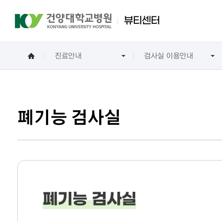
뷰티센터
진료안내
검사실 이용안내
진료예약 및 조회
진료안내
이용안내
병원소개
뷰티센터 소개
예약안내
자주 묻는 질문
재단설립자 소개
전체 진료시간표
인사말
외래예약 안내
프로필
폐기능 검사실
첫방문고객 예약
인터넷진료예약
입/퇴원안내
입원 절차
병실 생활
폐기능 검사실
입원 비용
퇴원 절차