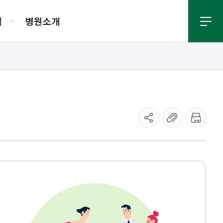
내
병원소개
진료절차안내
원내배치도
병원소식
외래진료 안내
새소식
종교활동
응급진료 안내
언론보도
진료 관련 FAQ
새로오신 의료진
채용안내
입찰공고
진료지원
사회사업
보
KYUH 건강TV
고객만족
약제팀
영양집중지원팀