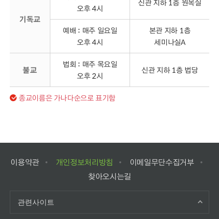
신관 지하 1층 원목실
오후 4시
기독교
예배 : 매주 일요일
본관 지하 1층
오후 4시
세미나실A
법회 : 매주 목요일
불교
신관 지하 1층 법당
오후 2시
종교이름은 가나다순으로 표기함
이용약관
개인정보처리방침
이메일무단수집거부
찾아오시는길
관련사이트