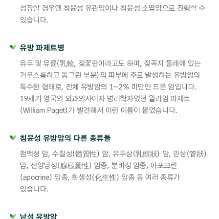
성장할 경우엔 침윤성 유관암이나 침윤성 소엽암으로 진행할 수
있습니다.
유방 파제트병
유두 및 유륜(乳輪, 젖꽃판이라고도 하며, 젖꼭지 둘레에 있는
거무스름하고 동그란 부분)의 피부에 주로 발생하는 유방암의
특수한 형태로, 전체 유방암의 1~2% 미만인 드문 암입니다.
19세기 영국의 외과의사이자 병리학자였던 윌리엄 파제트
(William Paget)가 발견해서 이런 이름이 붙었습니다.
침윤성 유방암의 다른 종류들
점액성 암, 수질성(髓質性) 암, 유두상(乳頭狀) 암, 관상(管狀)
암, 선양낭성(腺樣囊性) 암종, 분비성 암종, 아포크린
(apocrine) 암종, 화생성(化生性) 암종 등 여러 종류가
있습니다.
남성 유방암