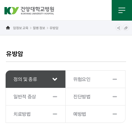
암정보 교육
질병 정보
유방암
유방암
정의 및 종류
위험요인
일반적 증상
진단방법
치료방법
예방법