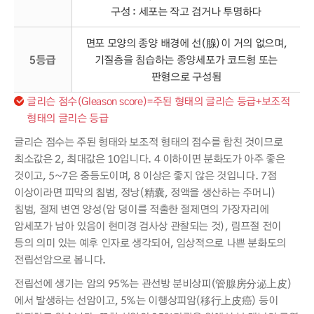
구성 : 세포는 작고 검거나 투명하다
면포 모양의 종양 배경에 선(腺)이 거의 없으며,
5등급
기질층을 침습하는 종양세포가 코드형 또는
판형으로 구성됨
글리슨 점수(Gleason score)=주된 형태의 글리슨 등급+보조적
형태의 글리슨 등급
글리슨 점수는 주된 형태와 보조적 형태의 점수를 합친 것이므로
최소값은 2, 최대값은 10입니다. 4 이하이면 분화도가 아주 좋은
것이고, 5~7은 중등도이며, 8 이상은 좋지 않은 것입니다. 7점
이상이라면 피막의 침범, 정낭(精囊, 정액을 생산하는 주머니)
침범, 절제 변연 양성(암 덩이를 적출한 절제면의 가장자리에
암세포가 남아 있음이 현미경 검사상 관찰되는 것), 림프절 전이
등의 의미 있는 예후 인자로 생각되어, 임상적으로 나쁜 분화도의
전립선암으로 봅니다.
전립선에 생기는 암의 95%는 관선방 분비상피(管腺房分泌上皮)
에서 발생하는 선암이고, 5%는 이행상피암(移行上皮癌) 등이