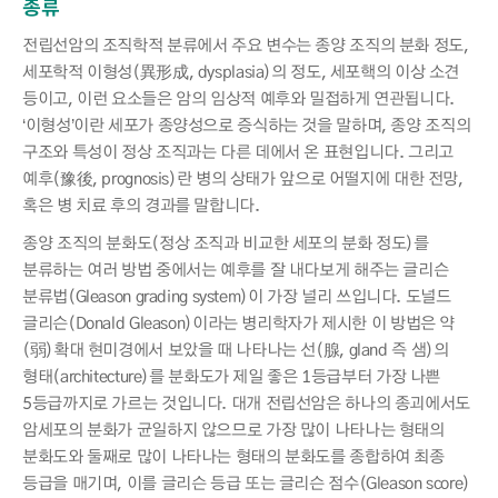
종류
전립선암의 조직학적 분류에서 주요 변수는 종양 조직의 분화 정도,
세포학적 이형성(異形成, dysplasia)의 정도, 세포핵의 이상 소견
등이고, 이런 요소들은 암의 임상적 예후와 밀접하게 연관됩니다.
‘이형성’이란 세포가 종양성으로 증식하는 것을 말하며, 종양 조직의
구조와 특성이 정상 조직과는 다른 데에서 온 표현입니다. 그리고
예후(豫後, prognosis)란 병의 상태가 앞으로 어떨지에 대한 전망,
혹은 병 치료 후의 경과를 말합니다.
종양 조직의 분화도(정상 조직과 비교한 세포의 분화 정도)를
분류하는 여러 방법 중에서는 예후를 잘 내다보게 해주는 글리슨
분류법(Gleason grading system)이 가장 널리 쓰입니다. 도널드
글리슨(Donald Gleason)이라는 병리학자가 제시한 이 방법은 약
(弱)확대 현미경에서 보았을 때 나타나는 선(腺, gland 즉 샘)의
형태(architecture)를 분화도가 제일 좋은 1등급부터 가장 나쁜
5등급까지로 가르는 것입니다. 대개 전립선암은 하나의 종괴에서도
암세포의 분화가 균일하지 않으므로 가장 많이 나타나는 형태의
분화도와 둘째로 많이 나타나는 형태의 분화도를 종합하여 최종
등급을 매기며, 이를 글리슨 등급 또는 글리슨 점수(Gleason score)