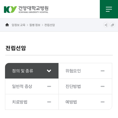
암정보 교육
질병 정보
전립선암
전립선암
정의 및 종류
위험요인
일반적 증상
진단방법
치료방법
예방법