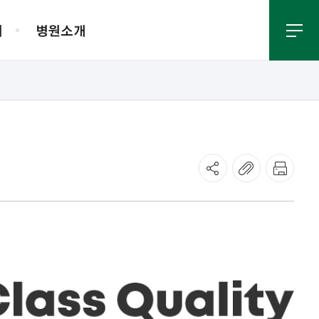
내
병원소개
진료절차안내
주차안내
병원소식
외래진료 안내
새소식
응급진료 안내
언론보도
진료 관련 FAQ
새로오신 의료진
채용안내
입찰공고
진료지원
사회사업
보
KYUH 건강TV
고객만족
약제팀
영양집중지원팀