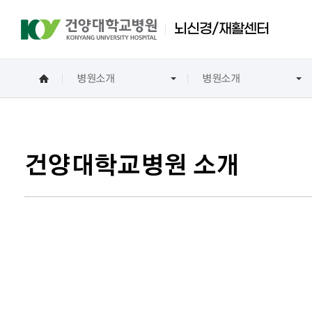
뇌신경/재활센터
병원소개
병원소개
진료예약 및 조회
진료안내
이용안내
병원소개
뇌신경/재활센터 소
예약안내
자주 묻는 질문
재단설립자 소개
전체 진료시간표
인사말
외래예약 안내
프로필
건양대학교병원 소개
첫방문고객 예약
인터넷진료예약
입/퇴원안내
입원 절차
병실 생활
입원 비용
퇴원 절차