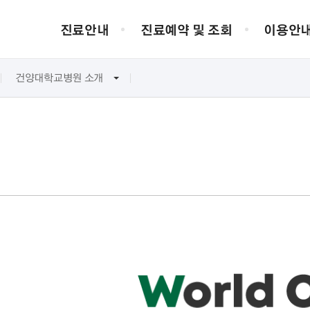
진료안내
진료예약 및 조회
이용안
건양대학교병원 소개
개
질환/클리닉
증명서 발급
찾아오시는 길
병원소개
의료진 소개
전화번호 안내
서비스 헌장
제증명 발급
대전 인근 지역
의료원장 인사말
환자권리장전
종교활동
의무기록사본 발급
대전 시내
건양대학교병원 소개
병원윤리강령
진단서 발급
타 지역에서
병원연혁
대리처방 안내
비전/미션
국제공인 예방접종 증명서 발급
조직도
검사실 이용안내
진료장비 안내
병원 HI
편의시설
내시경실
전체보기
KYUH 생생정
심장검사실
당뇨병검사실
전정기능검사실