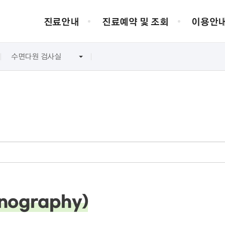
진료안내
진료예약 및 조회
이용안
수면다원 검사실
질환/클리닉
증명서 발급
찾아오시는 길
병원소개
의료진 소개
전화번호 안내
서비스 헌장
제증명 발급
대전 인근 지역
의료원장 인사말
환자권리장전
주차안내
의무기록사본 발급
대전 시내
건양대학교병원 소개
병원윤리강령
진단서 발급
타 지역에서
병원연혁
대리처방 안내
비전/미션
국제공인 예방접종 증명서 발급
조직도
검사실 이용안내
진료장비 안내
병원 HI
편의시설
내시경실
전체보기
KYUH 생생정
심장검사실
nography)
당뇨병검사실
전정기능검사실