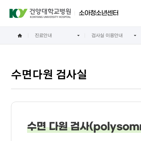
소아청소년센터
진료안내
검사실 이용안내
진료예약 및 조회
진료안내
이용안내
병원소개
소아청소년센터소개
예약안내
자주 묻는 질문
재단설립자 소개
전체 진료시간표
인사말
외래예약 안내
프로필
수면다원 검사실
첫방문고객 예약
인터넷진료예약
입/퇴원안내
입원 절차
병실 생활
수면 다원 검사(polysom
입원 비용
퇴원 절차