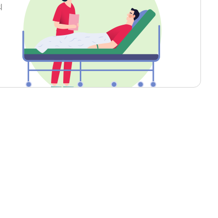
영양팀
의
의무기록팀
중앙공급실
진료협력