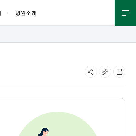
내
병원소개
진료절차안내
원내배치도
병원소식
외래진료 안내
새소식
종교활동
응급진료 안내
언론보도
진료 관련 FAQ
새로오신 의료진
채용안내
입찰공고
진료지원
사회사업
보
KYUH 건강TV
고객만족
약제팀
영양집중지원팀