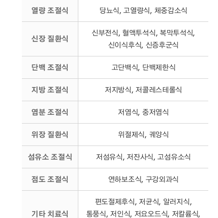
열량 조절식
당뇨식, 고열량식, 체중감소식
신부전식, 혈액투석식, 복막투석식,
신장 질환식
신이식후식, 신증후군식
단백 조절식
고단백식, 단백제한식
지방 조절식
저지방식, 저콜레스테롤식
염분 조절식
저염식, 중저염식
위장 질환식
위절제식, 궤양식
섬유소 조절식
저섬유식, 저잔사식, 고섬유소식
점도 조절식
연하보조식, 구강외과식
편도절제후식, 저균식, 알러지식,
기타 치료식
통풍식, 저인식, 저요오드식, 저칼륨식,