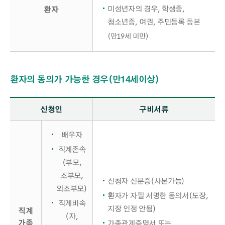
미성년자의 경우, 학생증,
환자
청소년증, 여권, 주민등록 등본
(만19세 미만)
환자의 동의가 가능한 경우(만14세이상)
환자의 동의가 가능한 경우(만14세이상) 구비서류 - 신청인, 구비서류 정보 제공
신청인
구비서류
배우자
직계존속
(부모,
조부모,
신청자 신분증(사본가능)
외조부모)
환자가 자필 서명한 동의서(도장,
직계비속
지장 인정 안됨)
직계
(자,
가족
가족관계증명서 또는