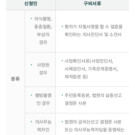
신청인
구비서류
의식불명,
중증질환,
환자가 자필서명을 할 수 없음을
부상의
확인하는 의사진단서 및 소견서
경우
사망확인서류(사망진단서,
사망한
사체검안서, 가족관계증명서,
경우
제적등본 등)
분류
행방불명
주민등록등본, 법원의 실종선고
인 경우
결정문 사본
의사무능
법원의 금치산선고 결정문 사본
력자인
또는 의사무능력자임을 증명하는