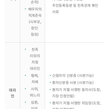
손자)
주민등록등본 등 친족관계 확인
배우자의
서류
직계존속
(시부모,
장인·
장모)
친족
이외의
지정
대리인
형제,
신청자의 신분증 (사본가능)
자매
환자신분증 사본 (사본가능)
사위,
환자가 자필 서명한 동의서(도장,
대리
며느리
인
지장 인정안됨)
삼촌,
환자가 자필 서명한 위임장(도장,
이모,