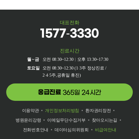
대표전화
1577-3330
진료시간
월~금
오전 08:30~12:30
오후 13:30~17:30
토요일
오전 08:30~12:30 (1·3주 정상진료 /
2·4·5주,공휴일 휴진)
응급진료
365일 24시간
이용약관
개인정보처리방침
환자권리장전
병원윤리강령
이메일무단수집거부
찾아오시는길
전화번호안내
데이터심의위원회
비급여안내