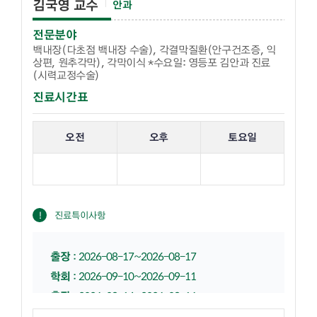
김국영 교수
안과
전문분야
백내장(다초점 백내장 수술), 각결막질환(안구건조증, 익
상편, 원추각막), 각막이식 *수요일: 영등포 김안과 진료
(시력교정수술)
진료시간표
해당 교수의 진료 요일 표입니다.
오전
오후
토요일
진료특이사항
출장
:
2026-08-17~2026-08-17
학회
:
2026-09-10~2026-09-11
출장
:
2026-09-14~2026-09-16
학회
:
2026-10-30~2026-10-30