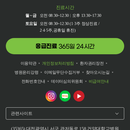
진료시간
월~금
오전 08:30~12:30
오후 13:30~17:30
토요일
오전 08:30~12:30 (1·3주 정상진료 /
2·4·5주,공휴일 휴진)
응급진료
365일 24시간
이용약관
개인정보처리방침
환자권리장전
병원윤리강령
이메일무단수집거부
찾아오시는길
전화번호안내
데이터심의위원회
비급여안내
건양대학교병원 인스타그램 바로가기
건양대학교병원 네이버 블로그 바로
건양대학교병원 유튜브 바로
관련사이트
(35365) 대전광역시 서구 관저동로 158 건양대학교병원