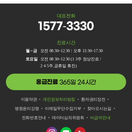
대표전화
1577-3330
진료시간
월~금
오전 08:30~12:30
오후 13:30~17:30
토요일
오전 08:30~12:30 (1·3주 정상진료 /
2·4·5주,공휴일 휴진)
응급진료
365일 24시간
이용약관
개인정보처리방침
환자권리장전
병원윤리강령
이메일무단수집거부
찾아오시는길
전화번호안내
데이터심의위원회
비급여안내
건양대학교병원 인스타그램 바로가기
건양대학교병원 네이버 블로그 바로
건양대학교병원 유튜브 바로