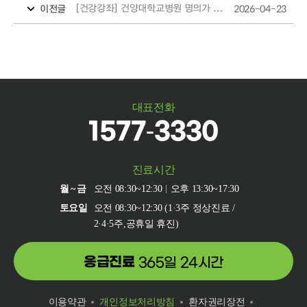
[건강강좌] 건양대학교병원 명의가 들려주는 부인암 건강강좌
2026-04-23
이전글
대표전화
1577-3330
진료시간
월~금
오전 08:30~12:30
오후 13:30~17:30
토요일
오전 08:30~12:30 (1·3주 정상진료 /
2·4·5주,공휴일 휴진)
응급진료
365일 24시간
이용약관
개인정보처리방침
환자권리장전