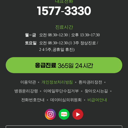
대표전화
1577-3330
진료시간
월~금
오전 08:30~12:30
오후 13:30~17:30
토요일
오전 08:30~12:30 (1·3주 정상진료 /
2·4·5주,공휴일 휴진)
응급진료
365일 24시간
이용약관
개인정보처리방침
환자권리장전
병원윤리강령
이메일무단수집거부
찾아오시는길
전화번호안내
데이터심의위원회
비급여안내
건양대학교병원 인스타그램 바로가기
건양대학교병원 네이버 블로그 바로
건양대학교병원 유튜브 바로