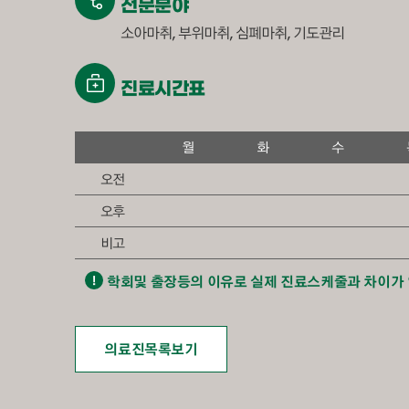
전문분야
소아마취, 부위마취, 심폐마취, 기도관리
진료시간표
의료진/진료일정 - 월,화,수,목,금,토,일로 구성된 표입니다.
월
화
수
오전
오후
비고
학회및 출장등의 이유로 실제 진료스케줄과 차이가 
의료진목록보기