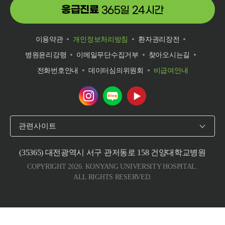
응급진료
365일 24시간
이용약관
개인정보처리방침
환자권리장전
병원윤리강령
이메일무단수집거부
찾아오시는길
전화번호안내
데이터심의위원회
비급여안내
건양대학교병원 인스타그램 바로가기
건양대학교병원 네이버 블로그 바로
건양대학교병원 유튜브 바로
관련사이트
(35365) 대전광역시 서구 관저동로 158 건양대학교병원
COPYRIGHT 2026. KONYANG UNIVERSITY HOSPITAL.
ALL RIGHTS RESERVED.