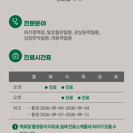
전문분야
하지정맥류, 말초혈관질환, 관상동맥질환,
심장판막질환, 대동맥질환
진료시간표
의료진/진료일정 - 월,화,수,목,금,토,일로 구성된 표입니다.
월
화
수
목
금
토
오전
진료
진료
오후
진료
진료
비고
출장:2026-09-04~2026-09-04
출장:2026-09-07~2026-09-11
학회및 출장등의 이유로 실제 진료스케줄과 차이가 있을 수