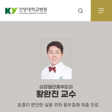
심장혈관흉부외과
황완진 교수
호흡이 편안한 삶을 위한 흉부질환 맞춤 진료