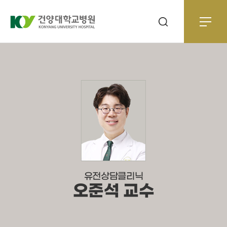
유전상담클리닉
오준석 교수