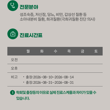
전문분야
성조숙증, 저신장, 당뇨, 비만, 갑상선 질환 등
소아내분비 질환, 희귀질환(극희귀질환 진단 의사)
진료시간표
의료진/진료일정 - 월,화,수,목,금,토,일로 구성된 표입니다.
월
화
수
목
금
토
오전
오후
비고
출장:2026-08-10~2026-08-14
출장:2026-08-31~2026-08-31
학회및 출장등의 이유로 실제 진료스케줄과 차이가 있을 수
있습니다.