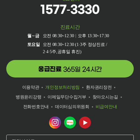
1577-3330
진료시간
월~금
오전 08:30~12:30
오후 13:30~17:30
토요일
오전 08:30~12:30 (1·3주 정상진료 /
2·4·5주,공휴일 휴진)
응급진료
365일 24시간
이용약관
개인정보처리방침
환자권리장전
병원윤리강령
이메일무단수집거부
찾아오시는길
전화번호안내
데이터심의위원회
비급여안내
건양대학교병원 인스타그램 바로가기
건양대학교병원 네이버 블로그 바로
건양대학교병원 유튜브 바로